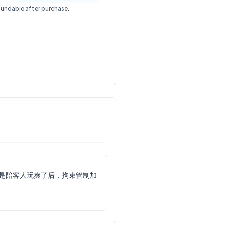
fundable after purchase.
然是陪客人玩爽了后，拘束管制加