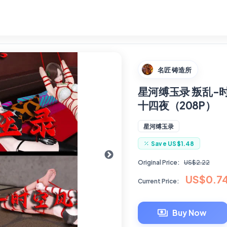
名匠 铸造所
星河缚玉录 叛乱-
十四夜（208P）
星河缚玉录
Save
US$1.48
Original Price:
US$2.22
US$0.7
Current Price:
Buy Now