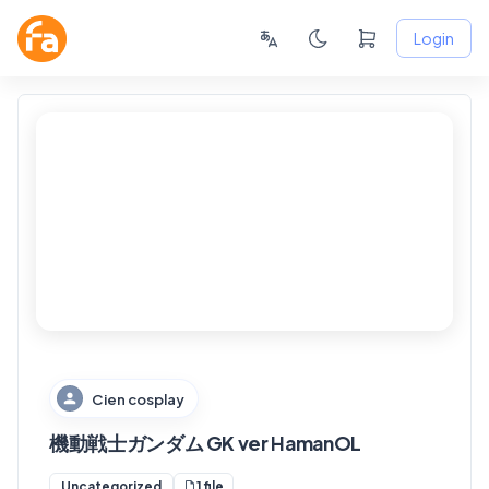
Login
FANSKY
No Preview
Cien cosplay
機動戦士ガンダム GK ver HamanOL
1 file
Uncategorized