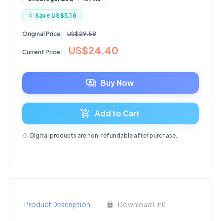
Save
US$5.18
Original Price:
US$29.58
US$24.40
Current Price:
Buy Now
Add to Cart
Digital products are non-refundable after purchase.
Product Description
Download Link