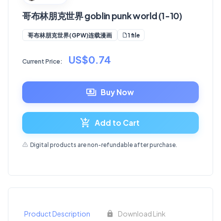
哥布林朋克世界 goblin punk world (1-10)
1 file
哥布林朋克世界(GPW)连载漫画
US$0.74
Current Price:
Buy Now
Add to Cart
Digital products are non-refundable after purchase.
Product Description
Download Link