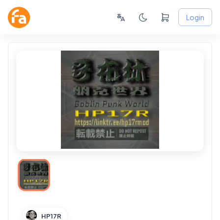
Login
HP17R