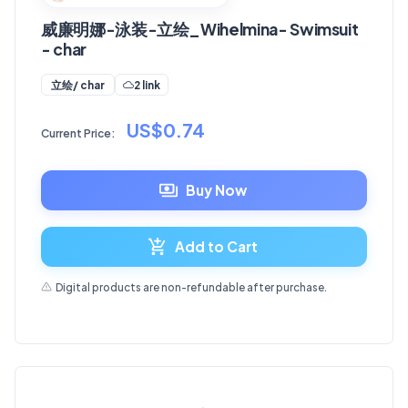
威廉明娜-泳装-立绘_Wihelmina- Swimsuit
- char
2 link
立绘/ char
US$0.74
Current Price:
Buy Now
Add to Cart
Digital products are non-refundable after purchase.