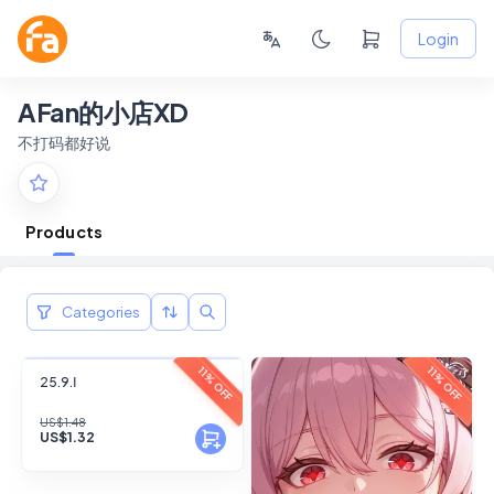
Login
AFan的小店XD
不打码都好说
Products
Categories
FANSKY
11% OFF
11% OFF
25.9.Ⅰ
No Preview
US$1.48
US$1.32