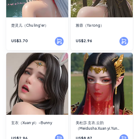
楚灵儿（Chu ling'er）
雅蓉（Ya rong）
US$3.70
US$2.96
玄衣（Xuan yi）-Bunny
美杜莎.玄衣.云韵
（Meidusha.Xuan yi.Yun
yun）-斗破三连
US$2.96
US$8.87