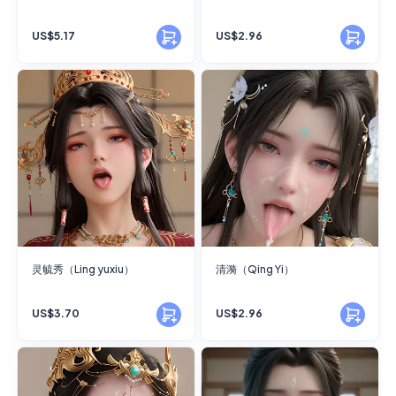
US$5.17
US$2.96
灵毓秀（Ling yuxiu）
清漪（Qing Yi）
US$3.70
US$2.96