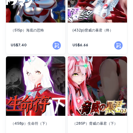
（515p）海底の恐怖
(432p)脅威の暴君（终）
US$7.40
US$6.66
（458p）生命符（下）
（285P）脅威の暴君（下）