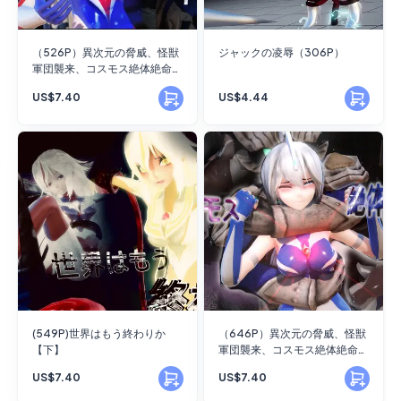
（526P）異次元の脅威、怪獣
ジャックの凌辱（306P）
軍団襲来、コスモス絶体絶命の
時 【下】
US$7.40
US$4.44
(549P)世界はもう終わりか
（646P）異次元の脅威、怪獣
【下】
軍団襲来、コスモス絶体絶命の
時（中）
US$7.40
US$7.40