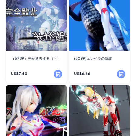
（678P）光が逝去する（下）
(509P)エンペラの陰謀
US$7.40
US$6.66