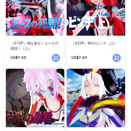
（372P）鳩を返せ！エースの
（533P）80のピンチ（上）
死闘！（上）
US$7.40
US$7.40