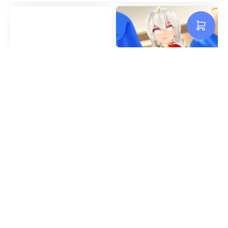
（287P）ジャックを暗杀せよ!
（425P）朽ち果てた光の雨
（前篇）
US$4.44
US$5.92