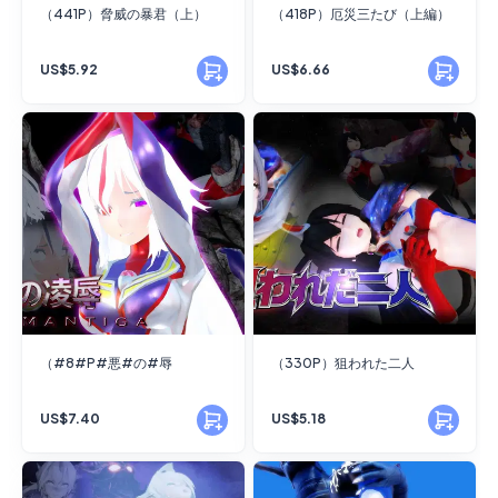
（441P）脅威の暴君（上）
（418P）厄災三たび（上編）
US$5.92
US$6.66
（#8#P#悪#の#辱
（330P）狙われた二人
US$7.40
US$5.18