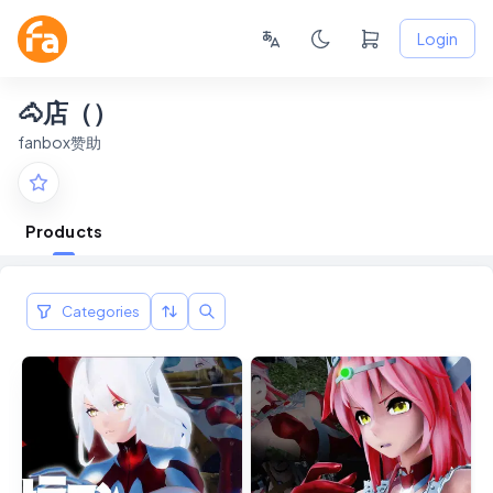
Login
🐴店（）
fanbox赞助
Products
Categories