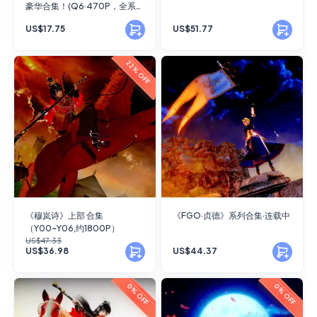
豪华合集！(Q6·470P，全系列
约870P）
US$17.75
US$51.77
22% OFF
《穆岚诗》上部 合集
《FGO·贞德》系列合集·连载中
（Y00~Y06,约1800P）
US$47.33
US$36.98
US$44.37
0% OFF
0% OFF