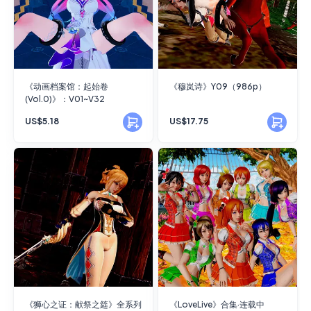
《动画档案馆：起始卷
《穆岚诗》Y09（986p）
(Vol.0)》：V01~V32
US$5.18
US$17.75
《狮心之证：献祭之筵》全系列
《LoveLive》合集·连载中