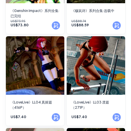
《Genshin Impact》系列全集·
《穆岚诗》系列合集·连载中
已完结
US$73.95
US$88.74
US$73.80
US$88.59
《LoveLive》LL04 真姬篇
《LoveLive》LL03 凛篇
（416P）
（271P）
US$7.40
US$7.40