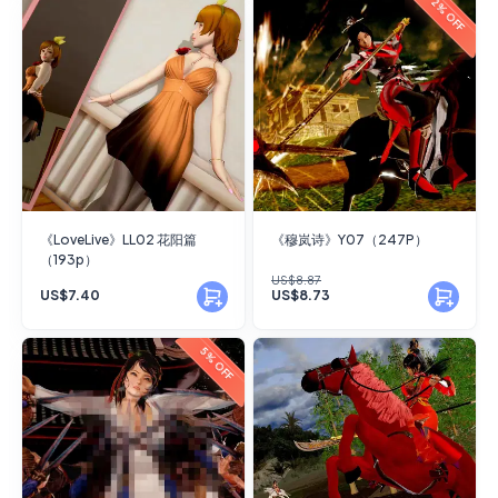
2% OFF
《LoveLive》LL02 花阳篇
《穆岚诗》Y07（247P）
（193p）
US$8.87
US$7.40
US$8.73
5% OFF