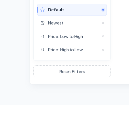
Default
Newest
Price: Low to High
Price: High to Low
Reset Filters