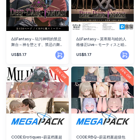
ΔΔFantasy～玷污神明的禁忌
ΔΔFantasy～莫蒂斯与睦的人
舞台～神を堕とす、禁忌の舞台
格修正Live～モーティスと睦の
～
更生ライブ～
US$5.17
US$5.17
20% OFF
20% OFF
CODE:Erotiques~蔚蓝档案超
CODE:RBQ~蔚蓝档案超级包