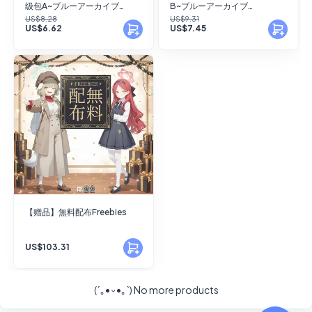
级包A~ブルーアーカイブ
B~ブルーアーカイブ
MEGAPACK A
MEGAPACK B
US$8.28
US$9.31
US$6.62
US$7.45
【赠品】無料配布Freebies
US$103.31
(´｡• ᵕ •｡`)
No more products