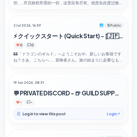
些……开启旅程所需的一切，这里应有尽有。祝您在此度过愉快
的时光！♥️📅 发布日程 — 查看即将推出的内容⚖️ 公会商店 — 浏
览所有商品🌐 社交媒体 — 敬请关注！🌏 其他语言：[🇺🇸 EN] -
[🇯🇵 JP]🐉 礼包 (Bundles)：这些礼包是开启或补全您收藏的
2 Jul 2026, 16:59
Public
最佳途径！此外，它们还包含独家奖励 🏅▸ 📦...
⚡ クイックスタート (Quick Start) - [🇯🇵 JP]
0
0
🏰 「ドラゴンのギルド」へようこそおや、新しいお客様です
ね？さあ、こちらへ……冒険者さん。旅の始まりに必要なもの
は、すべてここに揃っていますよ。どうぞ、ごゆっくりお過
ごしくださいね。♥️📅 リリース・カレンダー — 今後のリリー
スをチェック⚖️ ギルド・ショップ — 全商品を見る🌐 SNS — 最
19 Jun 2026, 08:31
新情報をチェック！🌏 その他の言語: [CN 🇨🇳] - [🇺🇸 EN]🐉
バンドル...
💬 PRIVATE DISCORD - 🍺 GUILD SUPPORTER
-
-
Log in to view this post
Login