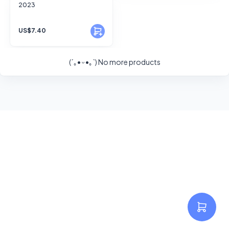
FANSKY
2023
No Preview
US$7.40
(´｡• ᵕ •｡`)
No more products