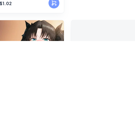
$1.02
n Tohsaka 遠坂凛💖
Mika Misono 聖園ミカ💖
5Piece / 75枚)
(71Piece / 71枚)
$1.02
US$1.02