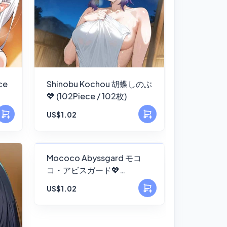
ce
Shinobu Kochou 胡蝶しのぶ
💖 (102Piece / 102枚)
US$1.02
FANSKY
Mococo Abyssgard モコ
コ・アビスガード💖
No Preview
(94Piece / 94枚)
US$1.02