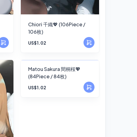
Chiori 千織💖 (106Piece /
106枚)
US$1.02
FANSKY
Matou Sakura 間桐桜💖
(84Piece / 84枚)
No Preview
US$1.02