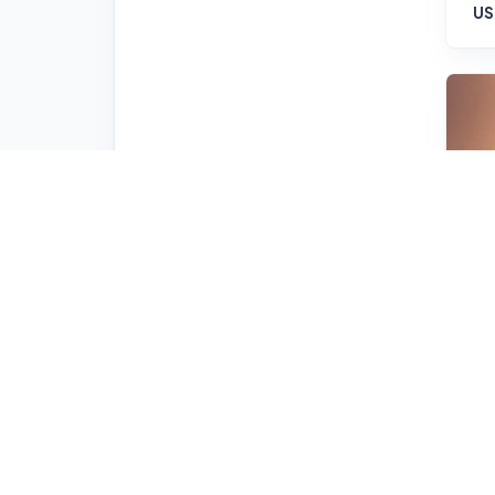
US
Ri
(7
US