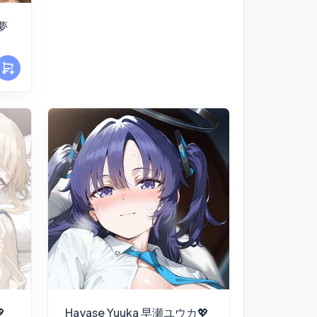
海夢

Hayase Yuuka 早瀬ユウカ💖