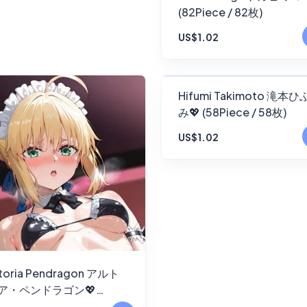
(82Piece / 82枚)
US$1.02
FANSKY
Hifumi Takimoto 滝本ひ
み💖 (58Piece / 58枚)
No Preview
US$1.02
toria Pendragon アルト
ア・ペンドラゴン💖
7Piece / 77枚)