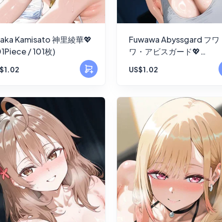
aka Kamisato 神里綾華💖
Fuwawa Abyssgard フワ
01Piece / 101枚)
ワ・アビスガード💖
(141Piece / 141枚)
$1.02
US$1.02