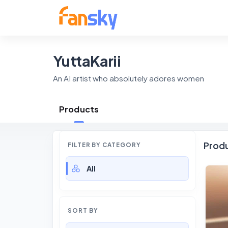
YuttaKarii
An AI artist who absolutely adores women
Products
Prod
FILTER BY CATEGORY
All
SORT BY