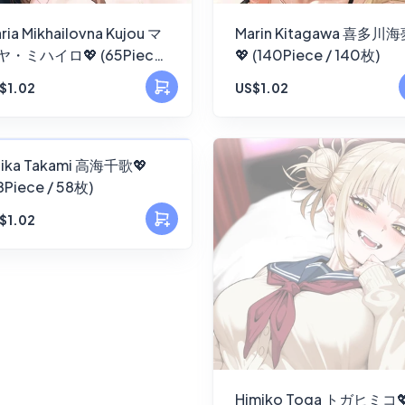
ria Mikhailovna Kujou マ
Marin Kitagawa 喜多川
ヤ・ミハイロ💖 (65Piece
💖 (140Piece / 140枚)
65枚)
$1.02
US$1.02
FANSKY
ika Takami 高海千歌💖
8Piece / 58枚)
No Preview
$1.02
Himiko Toga トガヒミコ