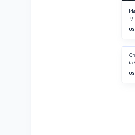
Ma
リ
/ 
US
Ch
(5
US