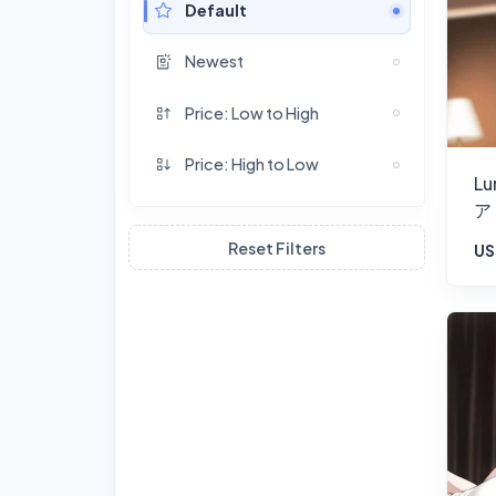
Default
Newest
Price: Low to High
Price: High to Low
Lu
ア・
10
Reset Filters
US