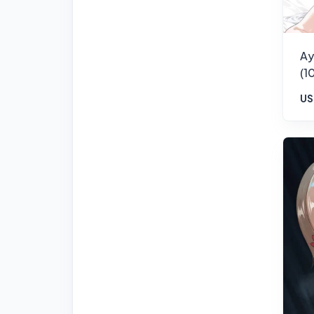
Ay
(1
US