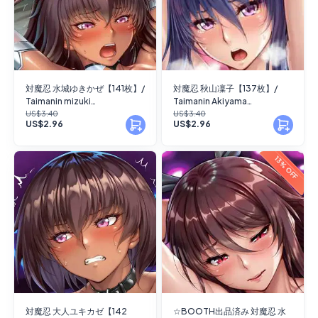
対魔忍 水城ゆきかぜ【141枚】/
対魔忍 秋山凜子【137枚】/
Taimanin mizuki
Taimanin Akiyama
yukikaze【141 images】
Rinko【137 images】
US$3.40
US$3.40
US$2.96
US$2.96
13% OFF
対魔忍 大人ユキカゼ【142
☆BOOTH出品済み 対魔忍 水