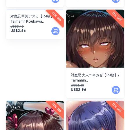
FANSKY
22% OFF
13% OFF
対魔忍 甲河アスカ【161枚】/
Taimanin Koukawa
No Preview
Asuka【161 images】
US$3.40
US$2.66
対魔忍 大人ユキカゼ【161枚】/
Taimanin
mizuki_yukikaze_(future)
US$3.40
US$2.96
【161 images】
13% OFF
13% OFF