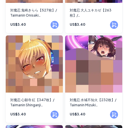
対魔忍 鬼崎きらら【527枚】/
対魔忍 大人ユキカゼ【263
Taimanin Onisaki
枚】/
Kirara【527images】
Taimaninmizuki_yukikaze_(f
US$3.40
US$3.40
uture)【 263 images】
対魔忍 心願寺 紅【347枚】/
対魔忍 水城不知火【232枚】/
Taimanin Shinganji
Taimanin Mizuki
Kurenai【347 images】
Shiranui【232 images】
US$3.40
US$3.40