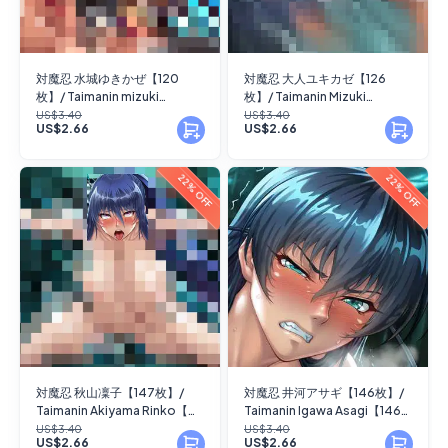
対魔忍 水城ゆきかぜ【120
対魔忍 大人ユキカゼ【126
枚】/ Taimanin mizuki
枚】/ Taimanin Mizuki
yukikaze【120 images】
Yukikaze (future)【126
US$3.40
US$3.40
US$2.66
US$2.66
images】
22% OFF
22% OFF
対魔忍 秋山凜子【147枚】/
対魔忍 井河アサギ【146枚】/
Taimanin Akiyama Rinko【
Taimanin Igawa Asagi【146
147images】
images】
US$3.40
US$3.40
US$2.66
US$2.66