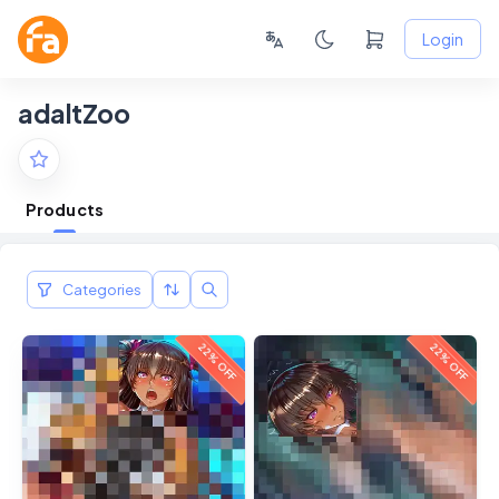
Login
adaltZoo
Products
Categories
22% OFF
22% OFF