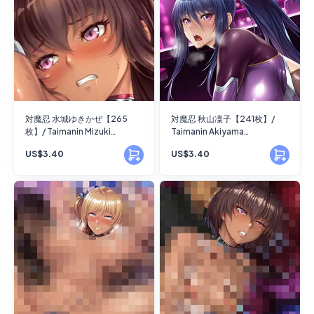
対魔忍 水城ゆきかぜ【265
対魔忍 秋山凜子【241枚】/
枚】/ Taimanin Mizuki
Taimanin Akiyama
Yukikaze【265 images】
Rinko【241 images】
US$3.40
US$3.40