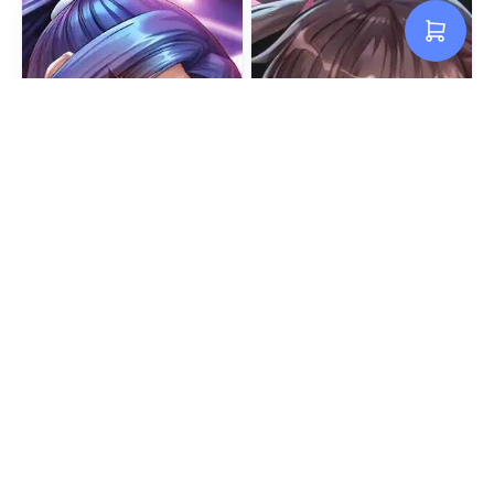
対魔忍 八津紫【127枚】/
対魔忍 水城ゆきかぜ【302
Taimanin yatsu
枚】/ Taimanin mizuki
murasaki【127 images】
yukikaze【302 images】
US$3.40
US$3.40