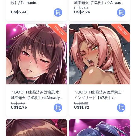
枚】/ Taimanin
城不知火【110枚】/ ☆Already
mizuki_yukikaze_(future)
on BOOTH Taimanin Mizuki
US$3.40
US$3.40
US$2.96
【142 images】
Shiranui【110 images】
13% OFF
13% OFF
☆BOOTH出品済み 対魔忍 水
☆BOOTH出品済み 魔界騎士
城不知火【141枚】/☆Already
イングリッド【67枚】/
on BOOTH Taimanin Mizuki
☆Already on BOOTH
US$3.40
US$2.22
US$2.96
US$1.92
Shiranui【141 images】
ingrid【67 images】