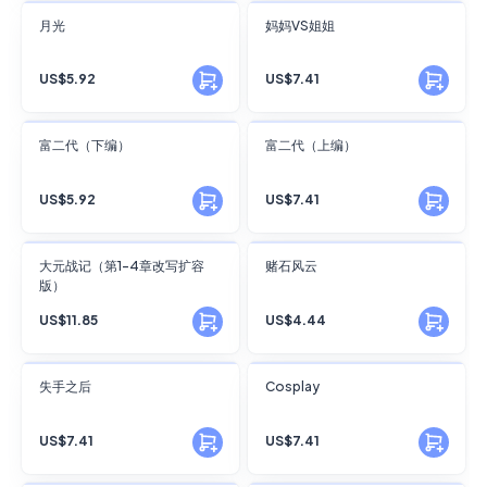
FANSKY
FANSKY
月光
妈妈VS姐姐
No Preview
No Preview
US$5.92
US$7.41
FANSKY
FANSKY
富二代（下编）
富二代（上编）
No Preview
No Preview
US$5.92
US$7.41
FANSKY
FANSKY
大元战记（第1-4章改写扩容
赌石风云
版）
No Preview
No Preview
US$11.85
US$4.44
FANSKY
FANSKY
失手之后
Cosplay
No Preview
No Preview
US$7.41
US$7.41