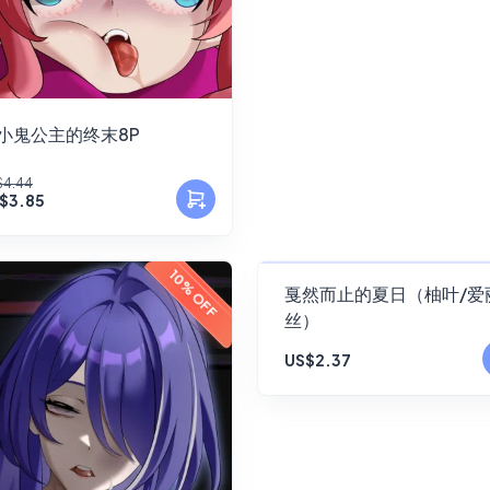
小鬼公主的终末8P
$4.44
$3.85
FANSKY
10% OFF
戛然而止的夏日（柚叶/爱
丝）
No Preview
US$2.37