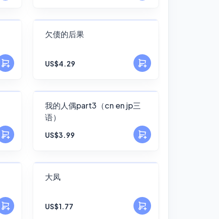
FANSKY
欠债的后果
No Preview
US$4.29
FANSKY
我的人偶part3（cn en jp三
语）
No Preview
US$3.99
FANSKY
大凤
No Preview
US$1.77