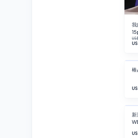
我
15
US
Ac
US
椿
US
新泽西
WE
US