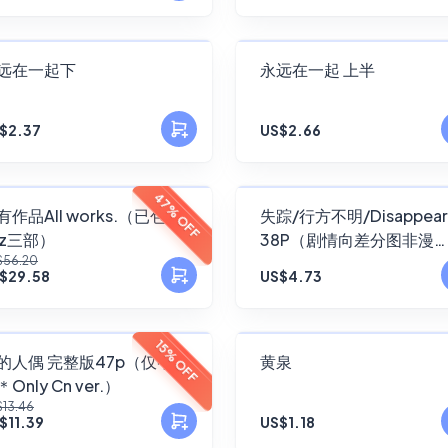
FANSKY
FANSKY
远在一起下
永远在一起 上半
No Preview
No Preview
$2.37
US$2.66
FANSKY
FANSKY
47% OFF
有作品All works.（已包含
失踪/行方不明/Disappear
zz三部）
38P（剧情向差分图非漫
No Preview
No Preview
$56.20
画！）
$29.58
US$4.73
FANSKY
FANSKY
15% OFF
的人偶 完整版47p（仅中
黄泉
Only Cn ver.）
No Preview
No Preview
$13.46
$11.39
US$1.18