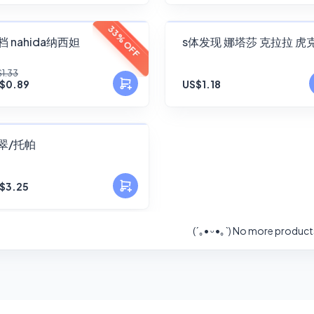
FANSKY
FANSKY
33% OFF
补档 nahida纳西妲
s体发现 娜塔莎 克拉拉 虎
No Preview
No Preview
1.33
$0.89
US$1.18
FANSKY
翠/托帕
No Preview
$3.25
(´｡• ᵕ •｡`)
No more product