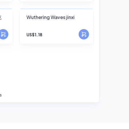
FANSKY
克
Wuthering Waves jinxi
No Preview
US$1.18
s