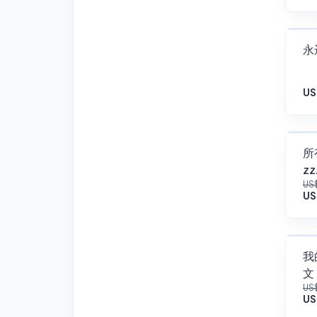
永
US
所
z
US
US
我
文＊
US
US