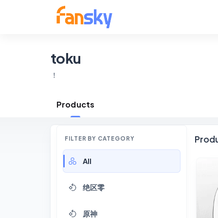
toku
！
Products
Prod
FILTER BY CATEGORY
All
绝区零
原神