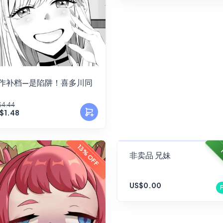
作补档—是陷阱！喜多川同
$4.44
$1.48
FANSKY
13% OFF
非卖品 兄妹
No Preview
US$0.00