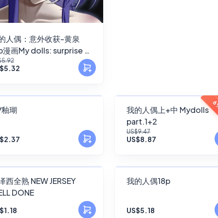
的人偶：意外收获-黄泉
p漫画My dolls: surprise -
$5.92
heron 15 pages comic
$5.32
FANSKY
FANSKY
6
/釉瑚
我的人偶上+中 Mydolls
part.1+2
No Preview
No Preview
US$9.47
$2.37
US$8.87
FANSKY
FANSKY
全熟 NEW JERSEY
我的人偶18p
LL DONE
No Preview
No Preview
$1.18
US$5.18