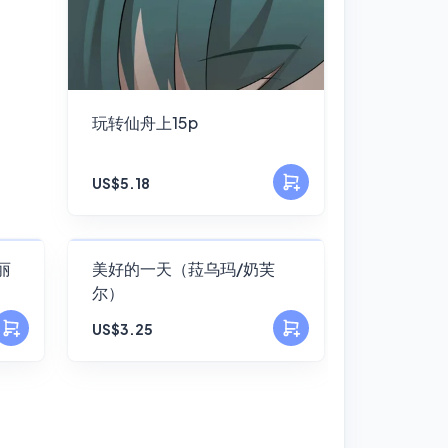
玩转仙舟上15p
US$5.18
FANSKY
丽
美好的一天（菈乌玛/奶芙
尔）
No Preview
US$3.25