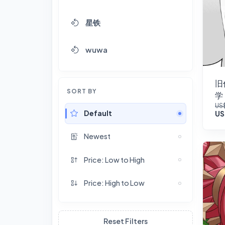
星铁
wuwa
旧
SORT BY
学
US
Default
US
Newest
Price: Low to High
Price: High to Low
Reset Filters