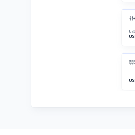
US$
US
翡
US