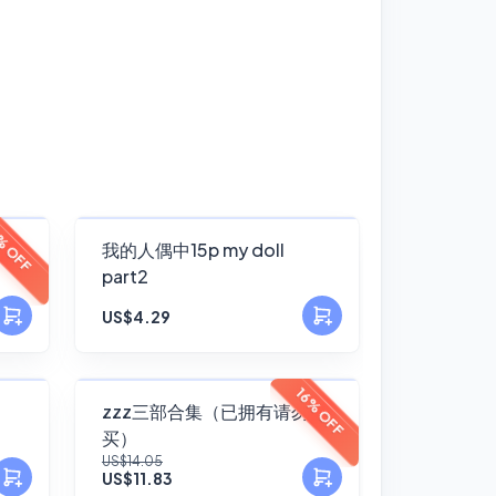
FANSKY
% OFF
我的人偶中15p my doll
part2
No Preview
US$4.29
FANSKY
16% OFF
zzz三部合集（已拥有请勿购
买）
No Preview
US$14.05
US$11.83