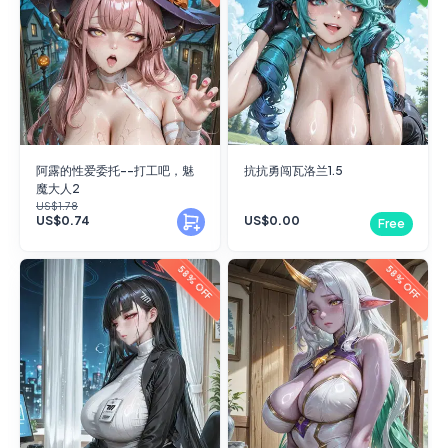
阿露的性爱委托--打工吧，魅
抗抗勇闯瓦洛兰1.5
魔大人2
US$1.78
US$0.74
US$0.00
Free
58% OFF
58% OFF