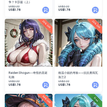
争？卡莎篇（上）
US$2.22
US$2.22
US$1.78
US$1.78
20% OFF
20% OFF
Raiden Shogun--奇怪的圣诞
格温小姐的考验——抗抗勇闯瓦
礼物
洛兰2
US$2.22
US$2.22
US$1.78
US$1.78
58% OFF
Free