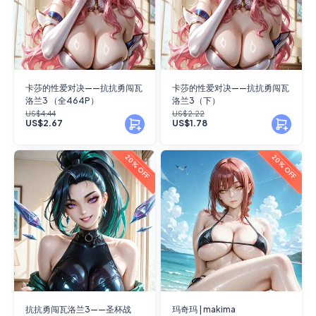
卡莎的性爱对决——抗抗勇闯瓦
卡莎的性爱对决——抗抗勇闯瓦
洛兰3 （全464P）
洛兰3（下）
US$4.44
US$2.22
US$2.67
US$1.78
20% OFF
20% OFF
抗抗勇闯瓦洛兰3——圣杯战
玛奇玛 | makima