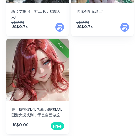
莉音受难记--打工吧，魅魔大
抗抗勇闯瓦洛兰1
人1
US$1.78
US$1.78
US$0.74
US$0.74
Free
关于抗抗被LPL气晕，想找LOL
图泄火没找到，于是自己做这件
事
US$0.00
Free