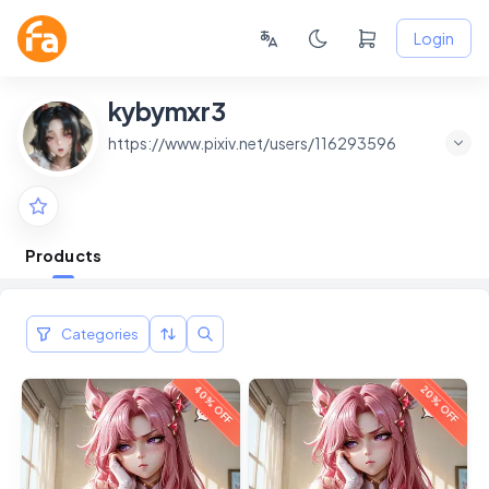
Login
kybymxr3
https://www.pixiv.net/users/116293596
Products
Categories
40% OFF
20% OFF