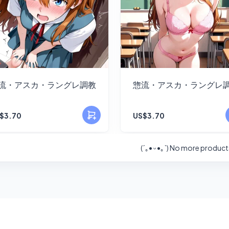
流・アスカ・ラングレ調教
惣流・アスカ・ラングレ
$3.70
US$3.70
(´｡• ᵕ •｡`)
No more product