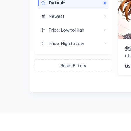
Default
Newest
Price: Low to High
Price: High to Low
惣
(II)
Reset Filters
US