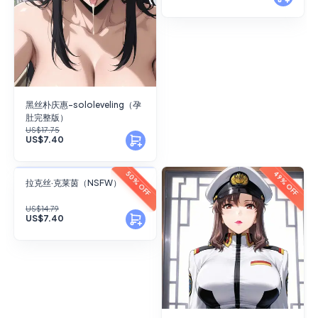
黑丝朴庆惠-sololeveling（孕
肚完整版）
US$17.75
US$7.40
FANSKY
49% OFF
50% OFF
拉克丝·克莱茵（NSFW）
No Preview
US$14.79
US$7.40