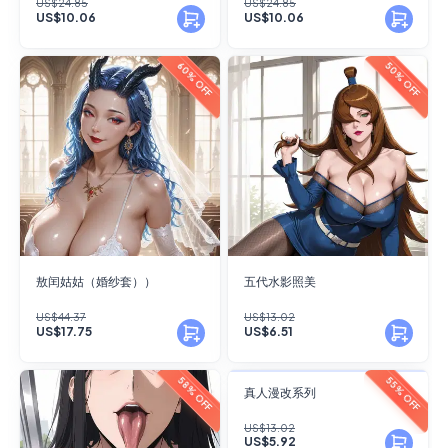
US$24.85
US$24.85
US$10.06
US$10.06
60% OFF
50% OFF
敖闰姑姑（婚纱套））
五代水影照美
US$44.37
US$13.02
US$17.75
US$6.51
FANSKY
58% OFF
55% OFF
真人漫改系列
No Preview
US$13.02
US$5.92