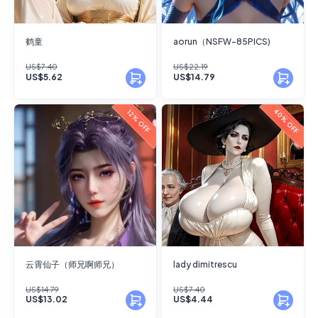
鹤童
aorun（NSFW-85PICS)
US$7.40
US$22.19
US$5.62
US$14.79
40% OFF
12% OFF
云霄仙子（师兄啊师兄）
lady dimitrescu
US$14.79
US$7.40
US$13.02
US$4.44