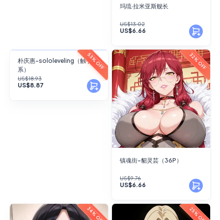
玛琉·拉米亚斯舰长
US$13.02
US$6.66
FANSKY
53% OFF
32% OFF
朴庆惠-sololeveling（触手
系）
No Preview
US$18.93
US$8.87
镇魂街-貂灵芸（36P）
US$9.76
US$6.66
34% OFF
25% OFF