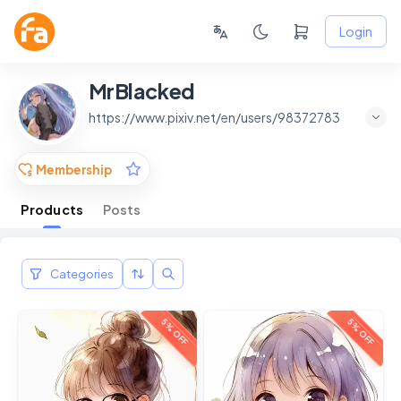
Login
MrBlacked
https://www.pixiv.net/en/users/98372783
Membership
Products
Posts
Categories
5% OFF
5% OFF