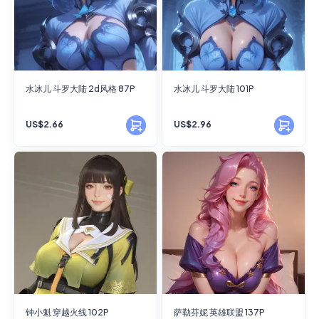
水冰儿 斗罗大陆 2d风格 87P
水冰儿 斗罗大陆 101P
US$2.66
US$2.96
钟小魁 穿越火线 102P
萨勒芬妮 英雄联盟 137P