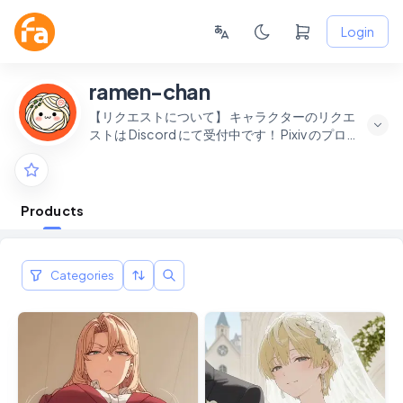
Login
ramen-chan
【リクエストについて】 キャラクターのリクエ
ストは Discord にて受付中です！ Pixiv のプロフ
ィールページに Discord への招待リンクがありま
す。お気軽にどうぞ！ ▶ Pixiv:
[https://www.pixiv.net/users/109767846]
Products
Categories