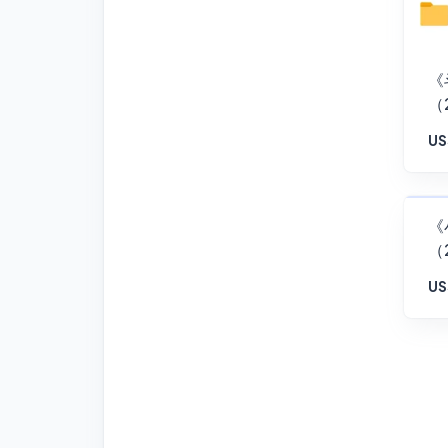
《
（
US
《
（
US