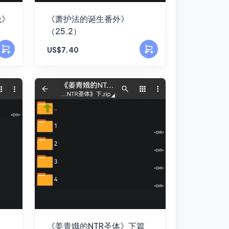
说》
《萧护法的诞生番外》
（25.2）
US$7.40
《姜青娥的NTR圣体》下篇