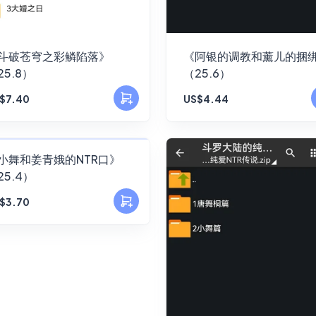
斗破苍穹之彩鳞陷落》
《阿银的调教和薰儿的捆
25.8）
（25.6）
$7.40
US$4.44
FANSKY
小舞和姜青娥的NTR口》
25.4）
No Preview
$3.70