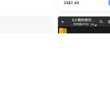
US$7.40
萧护法的诞生（下篇）》
《小舞的绝对纯爱NTR》
24.7）
（24.6）
$10.35
US$7.40