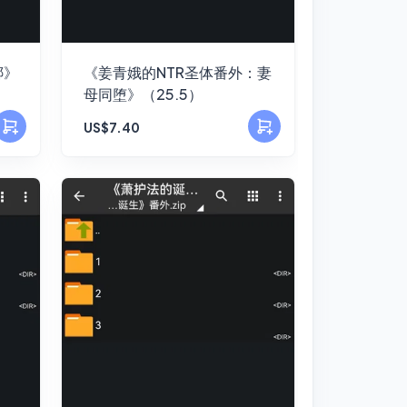
绑》
《姜青娥的NTR圣体番外：妻
母同堕》（25.5）
US$7.40