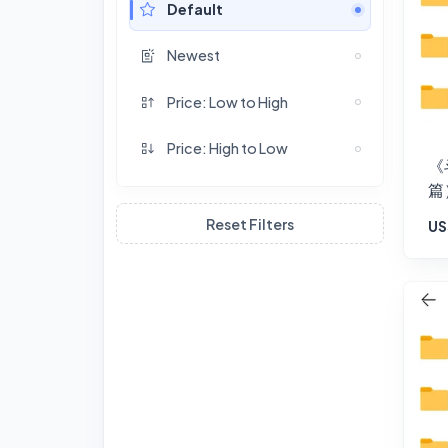
Default
Newest
Price: Low to High
Price: High to Low
《
篇
Reset Filters
US