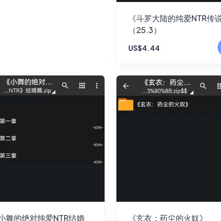
《斗罗大陆的纯爱NTR传
（25.3）
US$4.44
小舞的绝对纯爱NTR结婚
《玄衣：药尘的火奴》