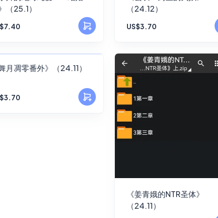
》（25.1）
（24.12）
$7.40
US$3.70
FANSKY
舞月凋零番外》（24.11）
No Preview
$3.70
《姜青娥的NTR圣体》
（24.11）