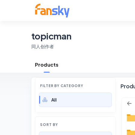
topicman
同人创作者
Products
Prod
FILTER BY CATEGORY
All
SORT BY