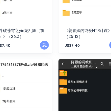
斗破苍穹之yin龙乱舞（前
《姜青娥的纯爱NTR计谋
）》（26.3）
（25.12）
$7.40
US$7.40