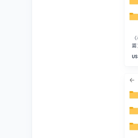
《
篇
US