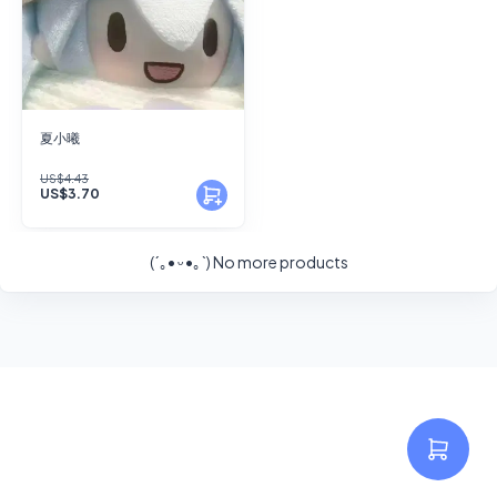
夏小曦
US$4.43
US$3.70
(´｡• ᵕ •｡`)
No more products