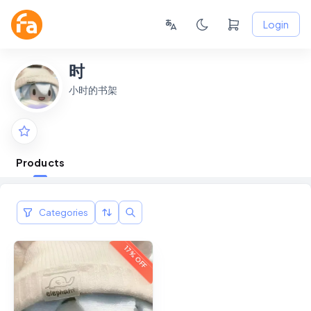
Login
时
小时的书架
Products
Categories
17% OFF