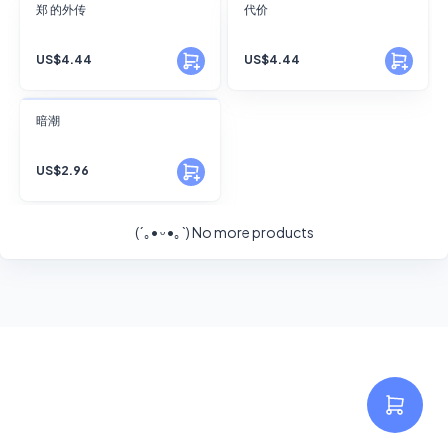
FANSKY
FANSKY
郑 的外传
代价
No Preview
No Preview
US$4.44
US$4.44
FANSKY
暗潮
No Preview
US$2.96
(´｡• ᵕ •｡`)
No more products