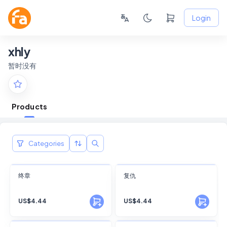
Login
xhly
暂时没有
Products
Categories
FANSKY
FANSKY
终章
复仇
No Preview
No Preview
US$4.44
US$4.44