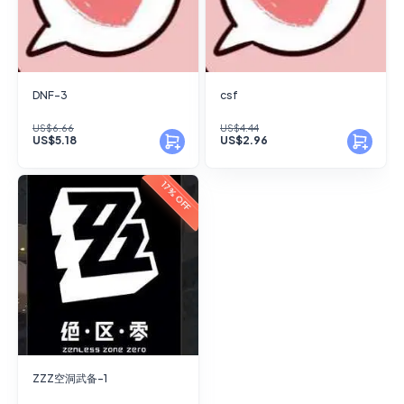
DNF-3
csf
US$6.66
US$4.44
US$5.18
US$2.96
17% OFF
ZZZ空洞武备-1