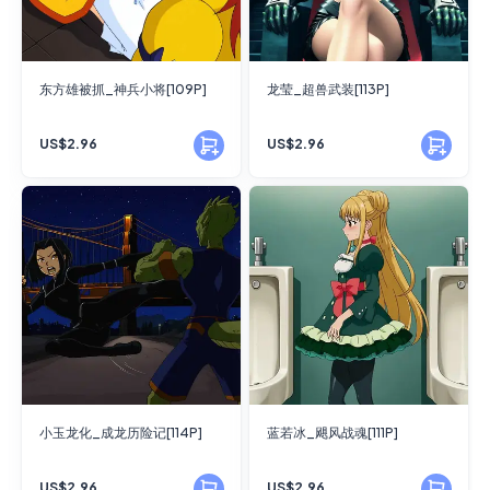
东方雄被抓_神兵小将[109P]
龙莹_超兽武装[113P]
US$2.96
US$2.96
小玉龙化_成龙历险记[114P]
蓝若冰_飓风战魂[111P]
US$2.96
US$2.96