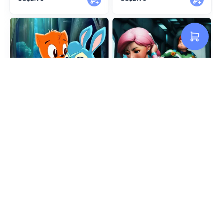
虹猫蓝兔[109P]
诱惑苗条俊_超兽武装[113P]
US$2.96
US$2.96