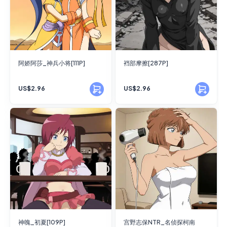
阿娇阿莎_神兵小将[111P]
裆部摩擦[287P]
US$2.96
US$2.96
神魄_初夏[109P]
宫野志保NTR_名侦探柯南