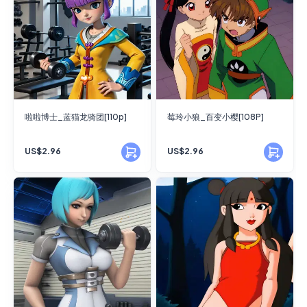
啦啦博士_蓝猫龙骑团[110p]
莓玲小狼_百变小樱[108P]
US$2.96
US$2.96